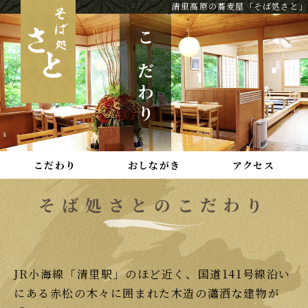
清里高原の蕎麦屋「そば処さと」
こだわり
こだわり
おしながき
アクセス
そば処さとのこだわり
JR小海線「清里駅」のほど近く、国道141号線沿い
にある赤松の木々に囲まれた木造の瀟洒な建物が